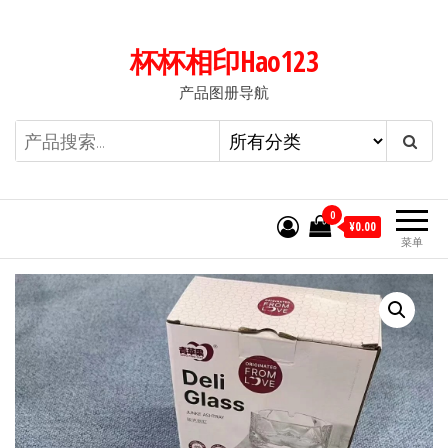
前
往
杯杯相印Hao123
内
产品图册导航
容
0
¥0.00
菜单