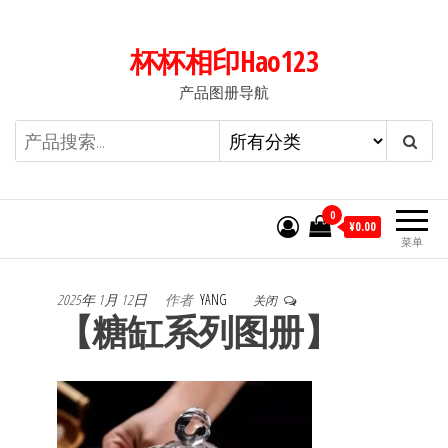
前
往
杯杯相印Hao123
内
产品图册导航
容
0
¥0.00
菜单
2025年 1月 12日
作者
YANG
关闭
【糖缸系列图册】