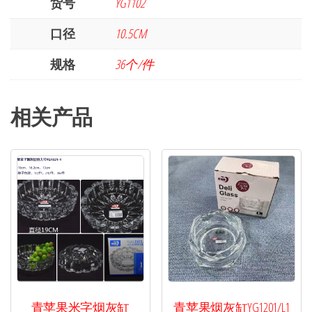
货号
YG1102
口径
10.5CM
规格
36个/件
相关产品
青苹果米字烟灰缸
青苹果烟灰缸YG1201/L1