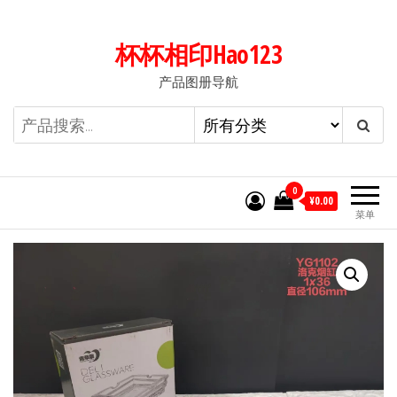
前
往
杯杯相印Hao123
内
产品图册导航
容
0
¥0.00
菜单