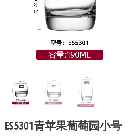
ES5301青苹果葡萄园小号