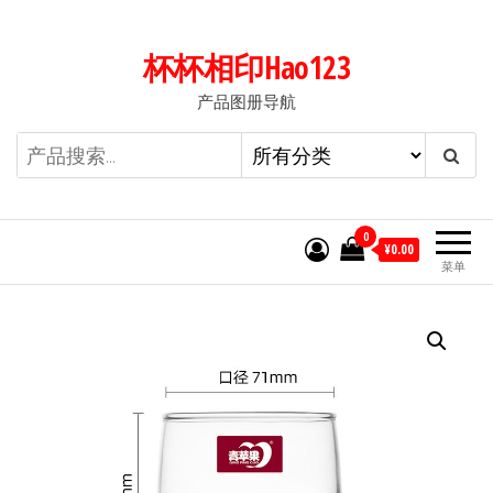
前
往
杯杯相印Hao123
内
产品图册导航
容
0
¥0.00
菜单