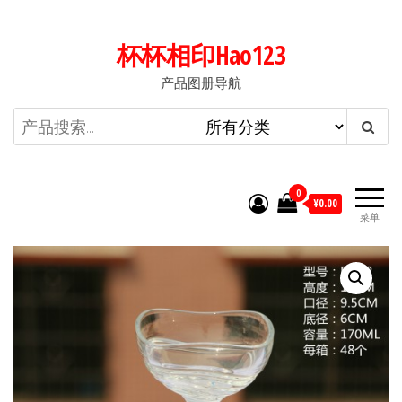
前
往
杯杯相印Hao123
内
产品图册导航
容
0
¥0.00
菜单