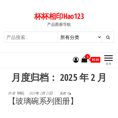
前
往
杯杯相印Hao123
内
产品图册导航
容
0
¥0.00
菜单
月度归档：
2025 年 2 月
作者
YANG
2025年 2月 27日
关闭
【玻璃碗系列图册】
…